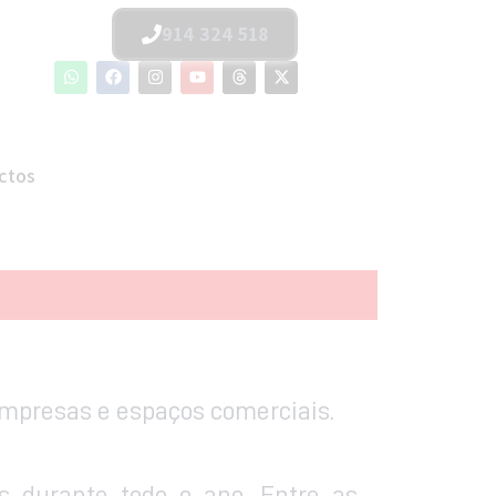
914 324 518
ctos
mpresas e espaços comerciais.
 durante todo o ano. Entre as