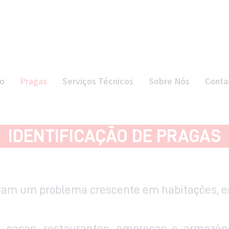
INÍCIO
PRAGAS
SERVIÇOS
io
Pragas
Serviços Técnicos
Sobre Nós
Conta
TÉCNICOS
SOBRE NÓS
IDENTIFICAÇÃO DE PRAGAS
CONTACTOS
tam um problema crescente em habitações, e
 casas, restaurantes, empresas e armazéns