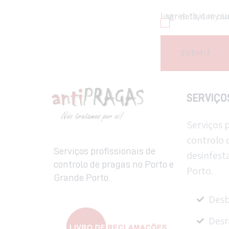
I agree that my submitted data is being collected and stored. For further details on handling user data, s
SERVIÇO
Serviços p
controlo 
Serviços profissionais de
desinfest
controlo de pragas no Porto e
Porto.
Grande Porto.
Desb
Desr