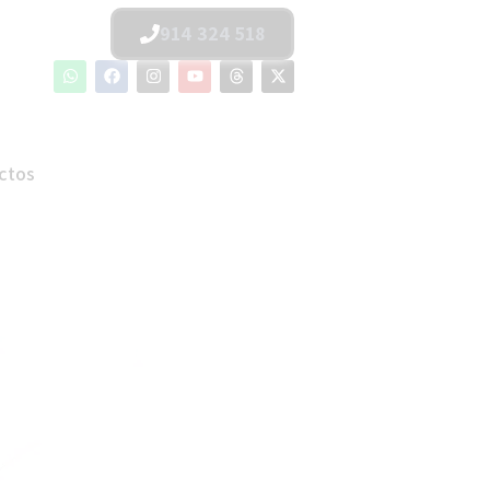
914 324 518
ctos