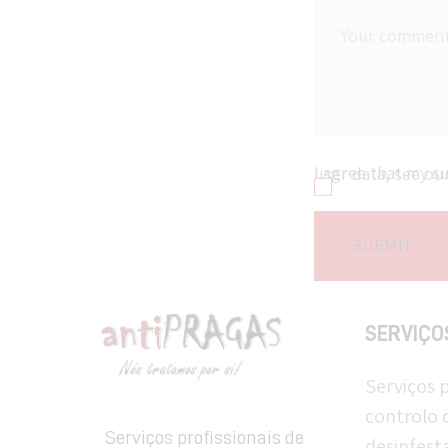
I agree that my submitted data is being collected and stored. For further details on handling user data, s
SERVIÇO
Serviços p
controlo 
Serviços profissionais de
desinfest