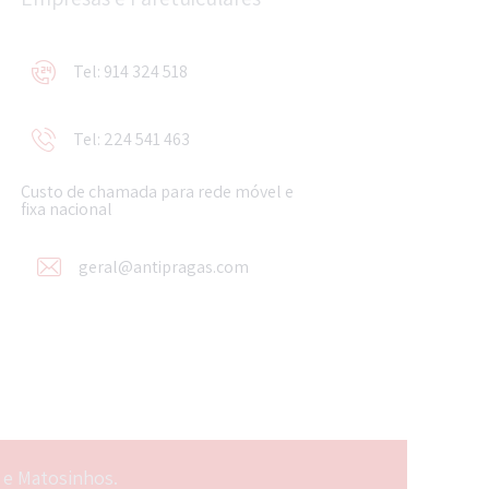
Tel: 914 324 518
Tel: 224 541 463
Custo de chamada para rede móvel e
fixa nacional
geral@antipragas.com
 e Matosinhos.