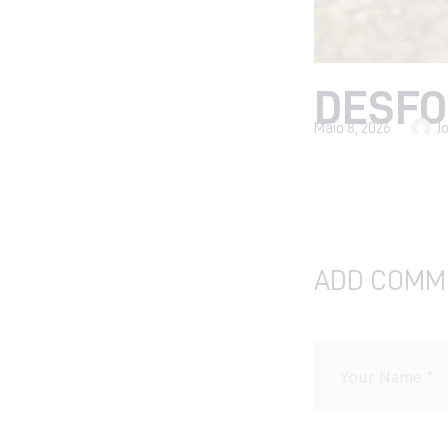
DESFO
Maio 8, 2026
J
ADD COMM