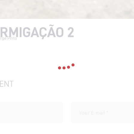
RMIGAÇÃO 2
orge Pinto
ENT