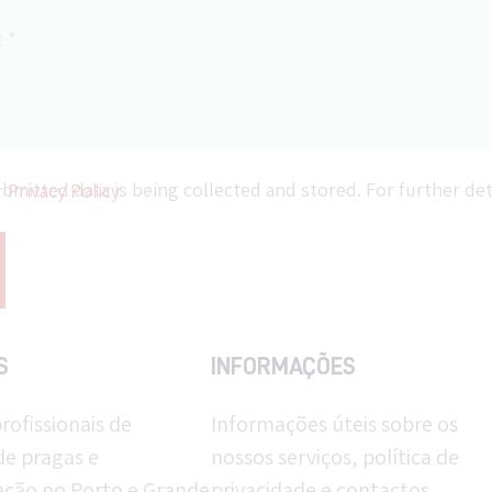
ee our
Privacy Policy
S
INFORMAÇÕES
rofissionais de
Informações úteis sobre os
de pragas e
nossos serviços, política de
ação no Porto e Grande
privacidade e contactos.