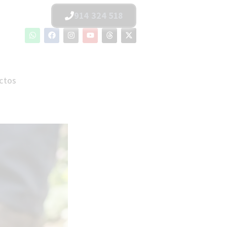
914 324 518
ctos