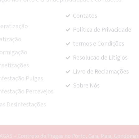
Contatos
aratização
Política de Privacidade
atização
termos e Condições
ormigação
Resolucao de Litígios
nsetizações
Livro de Reclamações
nfestação Pulgas
Sobre Nós
nfestação Percevejos
as Desinfestações
AGAS – Controlo de Pragas no Porto, Gaia, Maia, Gondomar